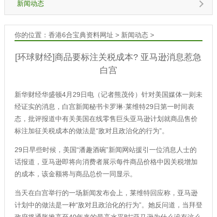
新闻动态
你的位置：
香港6合宝典资料网址
>
新闻动态
>
[环球财经]商品要标注关税成本? 亚马逊消息惹急
白宫
新华财经华盛顿4月29日电（记者熊茂伶）针对美国媒体一则未
经证实的消息，白宫新闻秘书卡罗琳·莱维特29日第一时间表
态，批评报道中有关美国在线零售巨头亚马逊计划就商品售价
标注加征关税成本的做法是“敌对且政治化的行为”。
29日早些时候，美国“潘趣酒碗”新闻网站援引一位消息人士的
话报道，亚马逊即将向消费者展示每件商品价格中因关税增加
的成本，该金额将与商品总价一同显示。
当天在白宫举行的一场新闻发布会上，莱维特回应称，亚马逊
计划中的做法是一种“敌对且政治化的行为”。她反问道，当拜登
政府将通胀推高至40年来的最高水平时“亚马逊为什么没有这么